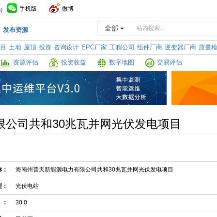
手机版
微博
全部
发布资源
目
土地
屋顶
投资
咨询设计
EPC厂家
工程公司
组件厂商
逆变器厂商
质量
资源评估
投资收益
数字地图
交易评估
限公司共和30兆瓦并网光伏发电项目
称：
海南州普天新能源电力有限公司共和30兆瓦并网光伏发电项目
型：
光伏电站
）：
30.0