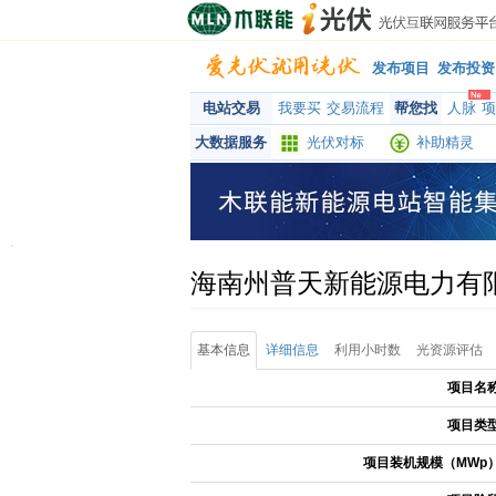
发布项目
发布投资
电站交易
我要买
交易流程
帮您找
人脉
项
大数据服务
光伏对标
补助精灵
海南州普天新能源电力有
基本信息
详细信息
利用小时数
光资源评估
项目名
项目类
项目装机规模（MWp