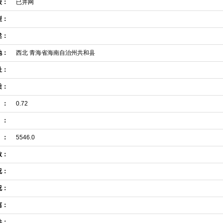
段：
已并网
型：
述：
地：
西北 青海省海南自治州共和县
址：
质：
）：
0.72
）：
）：
5546.0
数：
况：
况：
离：
件：